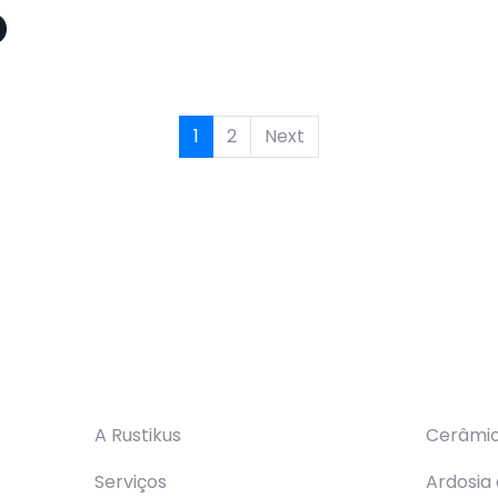
o
1
2
Next
Navegação
Serviç
A Rustikus
Cerâmi
Serviços
Ardosia