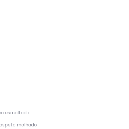
os
ca esmaltada
 aspeto molhado