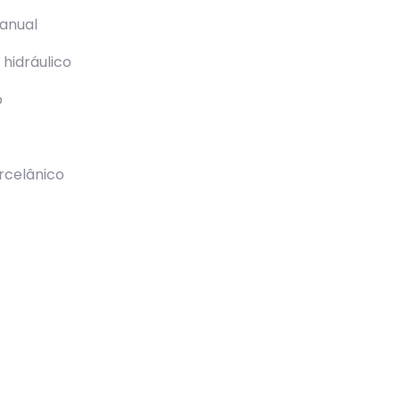
anual
hidráulico
o
rcelânico