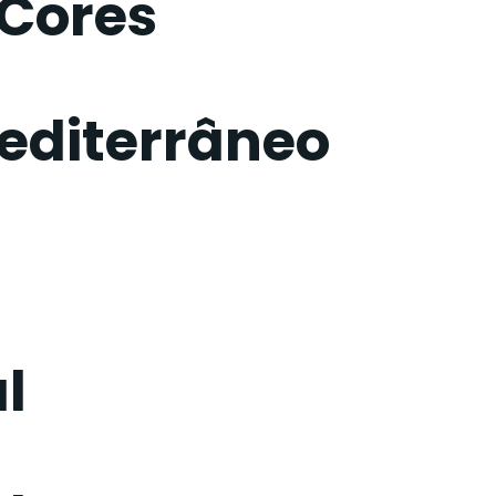
Cores
editerrâneo
l