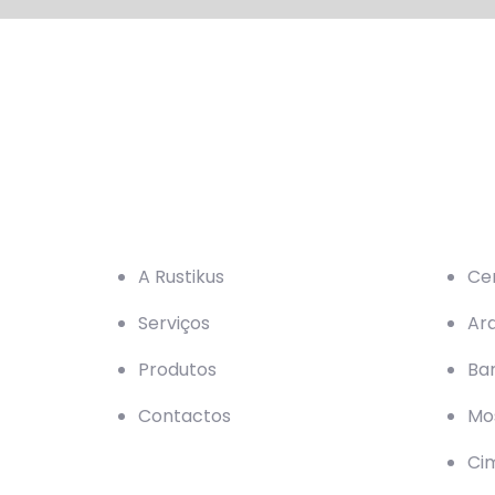
Navegação
Serviç
A Rustikus
Ce
Serviços
Ar
Produtos
Ba
Contactos
Mos
Ci