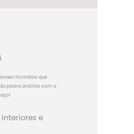
s
randes formatos que
 da pedra
ardósia
com a
paço!
 interiores e