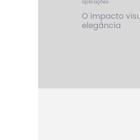
aplicações.
O impacto vis
elegância