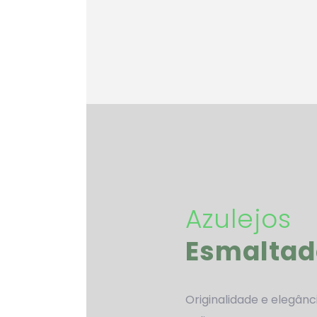
Azulejos
Esmaltad
Originalidade e elegânc