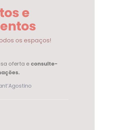
tos e
entos
odos os espaços!
sa oferta e
consulte-
mações.
nt’Agostino