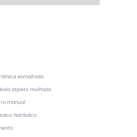
os
râmica esmaltada
dosia aspeto molhado
rro manual
aico hidráulico
mento